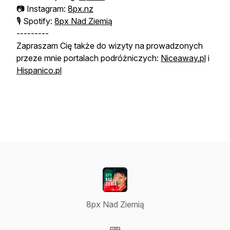
📷 Instagram:
8px.nz
🎙️ Spotify:
8px Nad Ziemią
---------
Zapraszam Cię także do wizyty na prowadzonych
przeze mnie portalach podróżniczych:
Niceaway.pl
i
Hispanico.pl
8px Nad Ziemią