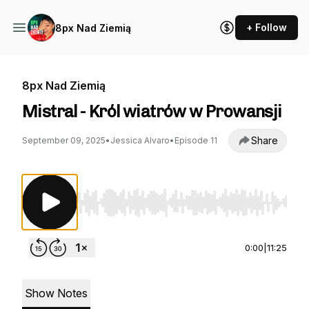
+ Follow
8px Nad Ziemią
8px Nad Ziemią
Mistral - Król wiatrów w Prowansji
Share
September 09, 2025
•
Jessica Alvaro
•
Episode 11
Use Left/Right to seek, Home/End to jump to st
0:00
|
11:25
Show Notes